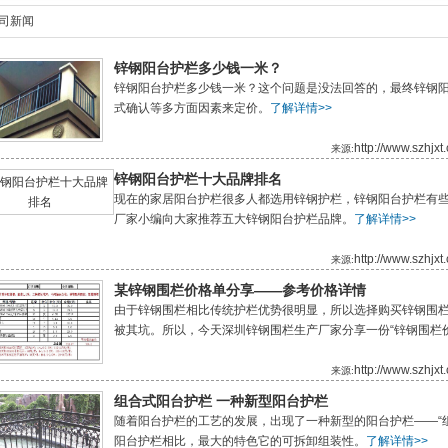
司新闻
锌钢阳台护栏多少钱一米？
锌钢阳台护栏多少钱一米？这个问题是没法回答的，最终锌钢
式确认等多方面因素来定价。
了解详情>>
http://www.szhjx
来源:
锌钢阳台护栏十大品牌排名
现在的家居阳台护栏很多人都选用锌钢护栏，锌钢阳台护栏有些
厂家小编向大家推荐五大锌钢阳台护栏品牌。
了解详情>>
http://www.szhjx
来源:
某锌钢围栏价格单分享——参考价格详情
由于锌钢围栏相比传统护栏优势很明显，所以选择购买锌钢围
被其坑。所以，今天深圳锌钢围栏生产厂家分享一份“锌钢围栏
http://www.szhjx
来源:
组合式阳台护栏 一种新型阳台护栏
随着阳台护栏的工艺的发展，出现了一种新型的阳台护栏——“
阳台护栏相比，最大的特色它的可拆卸组装性。
了解详情>>