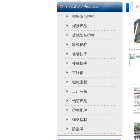
产品展示 / Products
公
锌钢阳台护栏
焊接产品
玻璃阳台护栏
欧式护栏
靠墙扶手
楼梯扶手
百叶窗
栅栏围栏
工厂一角
铝艺产品
护栏配件
锌钢型材
防盗网