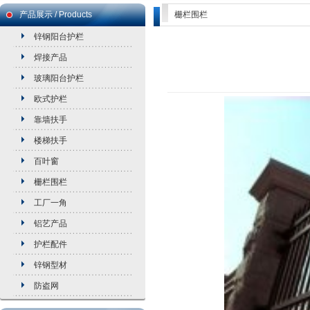
产品展示 / Products
栅栏围栏
锌钢阳台护栏
焊接产品
玻璃阳台护栏
欧式护栏
靠墙扶手
楼梯扶手
百叶窗
栅栏围栏
工厂一角
铝艺产品
护栏配件
锌钢型材
防盗网